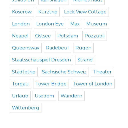
Koserow
Kurztrip
Lock View Cottage
London
London Eye
Max
Museum
Neapel
Ostsee
Potsdam
Pozzuoli
Queensway
Radebeul
Rügen
Staatsschauspiel Dresden
Strand
Städtetrip
Sächsische Schweiz
Theater
Torgau
Tower Bridge
Tower of London
Urlaub
Usedom
Wandern
Wittenberg