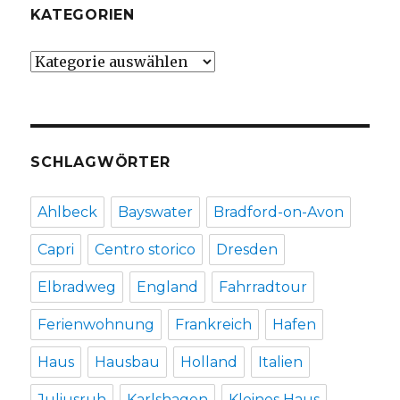
KATEGORIEN
Kategorien
SCHLAGWÖRTER
Ahlbeck
Bayswater
Bradford-on-Avon
Capri
Centro storico
Dresden
Elbradweg
England
Fahrradtour
Ferienwohnung
Frankreich
Hafen
Haus
Hausbau
Holland
Italien
Juliusruh
Karlshagen
Kleines Haus