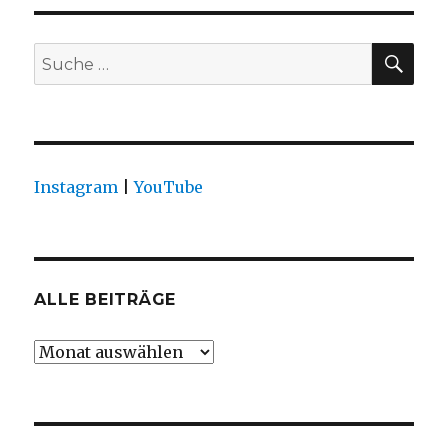
SU
Suche
nach:
Instagram
|
YouTube
ALLE BEITRÄGE
Alle
Beiträge