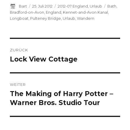
Autor
Bart
Veröffentlicht
25. Juli 2012
Kategorien
2012-07 England
,
Urlaub
Schlagwört
Bath
,
am
Bradford-on-Avon
,
England
,
Kennet-and-Avon Kanal
,
Longboat
,
Pulteney Bridge
,
Urlaub
,
Wandern
Beitragsnavigation
ZURÜCK
Lock View Cottage
Vorheriger
Beitrag:
WEITER
The Making of Harry Potter –
Nächster
Warner Bros. Studio Tour
Beitrag: