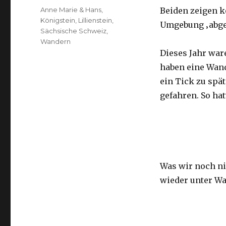
Schlagwörter
Anne Marie & Hans
,
Beiden zeigen kö
Königstein
,
Lillienstein
,
Umgebung ‚abge
Sächsische Schweiz
,
Wandern
Dieses Jahr wa
haben eine Wand
ein Tick zu spä
gefahren. So hat
Was wir noch ni
wieder unter Wa