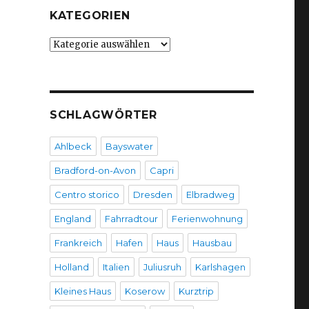
KATEGORIEN
Kategorien
SCHLAGWÖRTER
Ahlbeck
Bayswater
Bradford-on-Avon
Capri
Centro storico
Dresden
Elbradweg
England
Fahrradtour
Ferienwohnung
Frankreich
Hafen
Haus
Hausbau
Holland
Italien
Juliusruh
Karlshagen
Kleines Haus
Koserow
Kurztrip