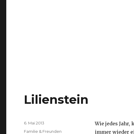
Lilienstein
Veröffentlicht
6. Mai 2013
Wie jedes Jahr,
am
Kategorien
Familie & Freunden
immer wieder ei