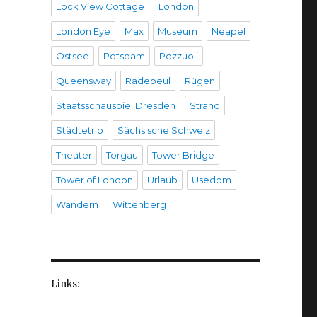
Lock View Cottage
London
London Eye
Max
Museum
Neapel
Ostsee
Potsdam
Pozzuoli
Queensway
Radebeul
Rügen
Staatsschauspiel Dresden
Strand
Städtetrip
Sächsische Schweiz
Theater
Torgau
Tower Bridge
Tower of London
Urlaub
Usedom
Wandern
Wittenberg
Links: