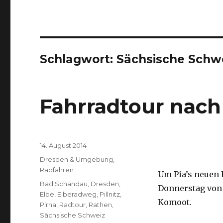
Schlagwort:
Sächsische Schw
Fahrradtour nac
Veröffentlicht
14. August 2014
am
Kategorien
Dresden & Umgebung
,
Radfahren
Um Pia’s neuen 
Schlagwörter
Bad Schandau
,
Dresden
,
Donnerstag von 
Elbe
,
Elberadweg
,
Pillnitz
,
Komoot.
Pirna
,
Radtour
,
Rathen
,
Sächsische Schweiz